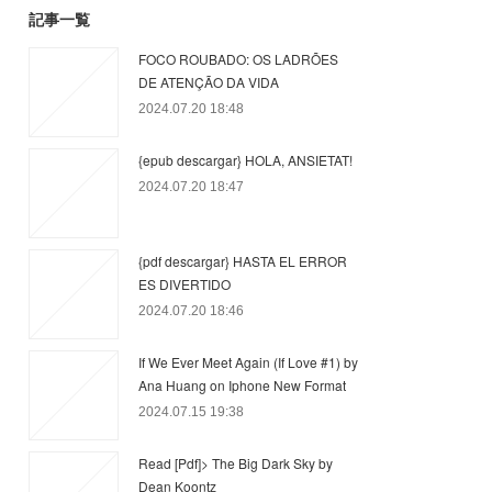
記事一覧
FOCO ROUBADO: OS LADRÕES
DE ATENÇÃO DA VIDA
2024.07.20 18:48
{epub descargar} HOLA, ANSIETAT!
2024.07.20 18:47
{pdf descargar} HASTA EL ERROR
ES DIVERTIDO
2024.07.20 18:46
If We Ever Meet Again (If Love #1) by
Ana Huang on Iphone New Format
2024.07.15 19:38
Read [Pdf]> The Big Dark Sky by
Dean Koontz